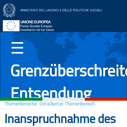
MINISTERO DEL LAVORO E DELLE POLITICHE SOCIALI
Home
Themenbereiche
☰
Nachrichten
Grenzüberschrei
Dokumentation
EU Länder
Entsendung
Italiano
English
Română
Deutsch
Themenbereiche
Detaillierter Themenbereich
Inanspruchnahme des