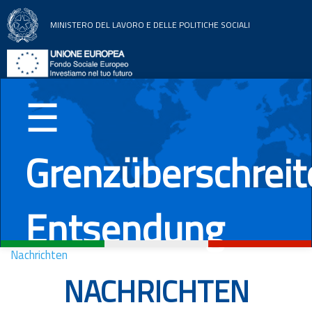
MINISTERO DEL LAVORO E DELLE POLITICHE SOCIALI
Home
Themenbereiche
☰
Nachrichten
Grenzüberschrei
Dokumentation
EU Länder
Entsendung
Italiano
English
Română
Deutsch
Nachrichten
NACHRICHTEN