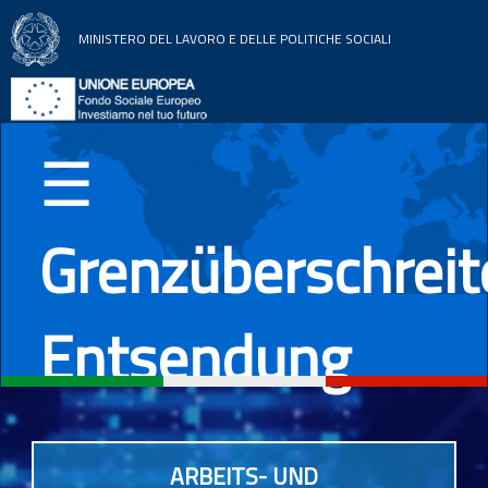
MINISTERO DEL LAVORO E DELLE POLITICHE SOCIALI
Home
Themenbereiche
☰
Nachrichten
Grenzüberschrei
Dokumentation
EU Länder
Entsendung
Italiano
English
Română
Deutsch
ARBEITS- UND