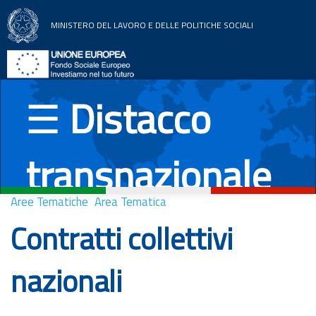
MINISTERO DEL LAVORO E DELLE POLITICHE SOCIALI
Home
Aree tematiche
☰
Distacco
News
transnazionale
Documentazione
Paesi UE
Aree Tematiche
Area Tematica
Contratti collettivi
Italiano
English
Română
Deutsch
nazionali