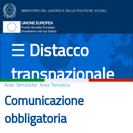
MINISTERO DEL LAVORO E DELLE POLITICHE SOCIALI
Home
Aree tematiche
☰
Distacco
News
transnazionale
Documentazione
Paesi UE
Aree Tematiche
Area Tematica
Comunicazione
Italiano
English
Română
Deutsch
obbligatoria