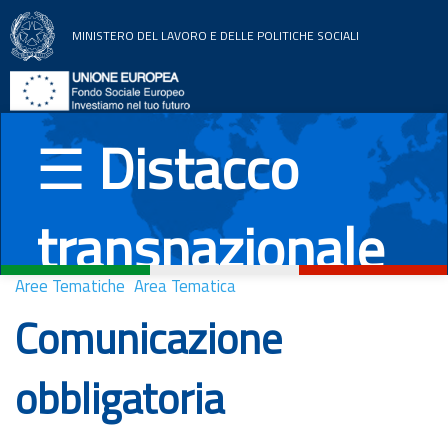
MINISTERO DEL LAVORO E DELLE POLITICHE SOCIALI
Home
Aree tematiche
☰
Distacco
News
transnazionale
Documentazione
Paesi UE
Aree Tematiche
Area Tematica
Comunicazione
Italiano
English
Română
Deutsch
obbligatoria