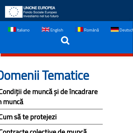
Italiano
English
Română
Deutsc
Domenii Tematice
Condiții de muncă și de încadrare
n muncă
Cum să te protejezi
Contracte colective de muncă