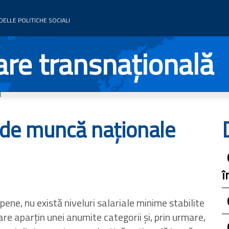
ELLE POLITICHE SOCIALI
re transnațională
 de muncă naționale
î
pene, nu există niveluri salariale minime stabilite
 care aparțin unei anumite categorii și, prin urmare,