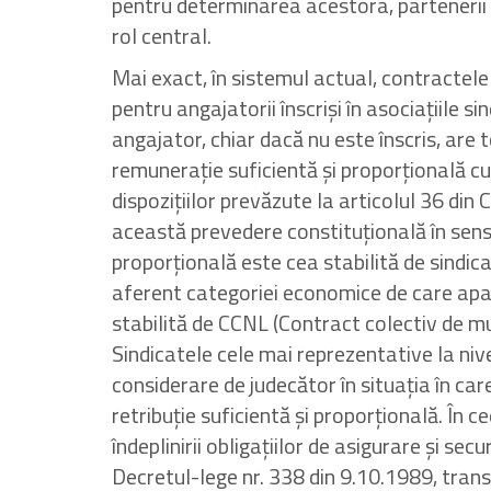
pentru determinarea acestora, partenerii s
rol central.
Mai exact, în sistemul actual, contractele
pentru angajatorii înscriși în asociațiile 
angajator, chiar dacă nu este înscris, are t
remunerație suficientă și proporțională cu 
dispozițiilor prevăzute la articolul 36 din 
această prevedere constituțională în sens
proporțională este cea stabilită de sindic
aferent categoriei economice de care apa
stabilită de CCNL (Contract colectiv de mun
Sindicatele cele mai reprezentative la niv
considerare de judecător în situația în car
retribuție suficientă și proporțională. În c
îndeplinirii obligațiilor de asigurare și secu
Decretul-lege nr. 338 din 9.10.1989, tran