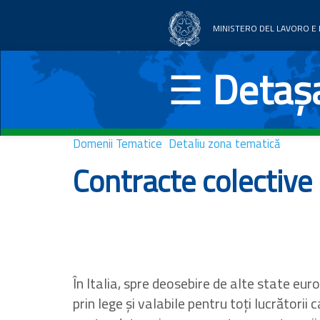
MINISTERO DEL LAVORO E D
Acasă
☰
Detașa
Domenii Tematice
Noutăți
Domenii Tematice
Detaliu zona tematică
Documentație
Contracte colective
Țări UE
În Italia, spre deosebire de alte state euro
prin lege și valabile pentru toți lucrătorii