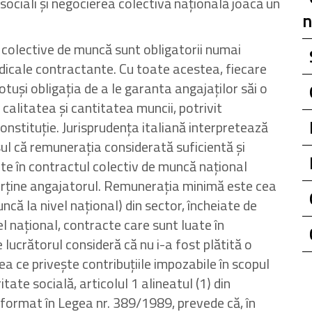
ociali și negocierea colectivă națională joacă un
n
 colective de muncă sunt obligatorii numai
sindicale contractante. Cu toate acestea, fiecare
otuși obligația de a le garanta angajaților săi o
calitatea și cantitatea muncii, potrivit
Constituție. Jurisprudența italiană interpretează
ul că remunerația considerată suficientă și
ate în contractul colectiv de muncă național
rține angajatorul. Remunerația minimă este cea
că la nivel național) din sector, încheiate de
el național, contracte care sunt luate în
e lucrătorul consideră că nu i-a fost plătită o
eea ce privește contribuțiile impozabile în scopul
ritate socială, articolul 1 alineatul (1) din
sformat în Legea nr. 389/1989, prevede că, în