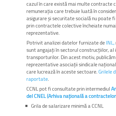
cazul în care există mai multe contracte c
remunerația care trebuie luată în considera
asigurare și securitate socială nu poate f
prin contractele colective încheiate numa
reprezentative.
Potrivit analizei datelor furnizate de
INL,
sunt angajați în sectorul construcțiilor, al
transporturilor. Din acest motiv, publică
reprezentative asociații sindicale naționale
care lucrează în aceste sectoare.
Grilele 
raportate
.
CCNL pot fi consultate prin intermediul
Ar
del CNEL (Arhiva națională a contractelo
Grila de salarizare minimă a CCNL