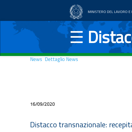
MINISTERO DEL LAVORO E D
Home
☰
Distac
Aree tematiche
News
News
Dettaglio News
Documentazione
Paesi UE
16/09/2020
Distacco transnazionale: recepita