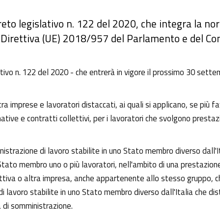
reto legislativo n. 122 del 2020, che integra la n
a Direttiva (UE) 2018/957 del Parlamento e del Co
ativo n. 122 del 2020 - che entrerà in vigore il prossimo 30 sett
 tra imprese e lavoratori distaccati, ai quali si applicano, se più 
ative e contratti collettivi, per i lavoratori che svolgono presta
ministrazione di lavoro stabilite in uno Stato membro diverso dall
Stato membro uno o più lavoratori, nell'ambito di una prestazione
iva o altra impresa, anche appartenente allo stesso gruppo, che 
di lavoro stabilite in uno Stato membro diverso dall'Italia che dist
a di somministrazione.